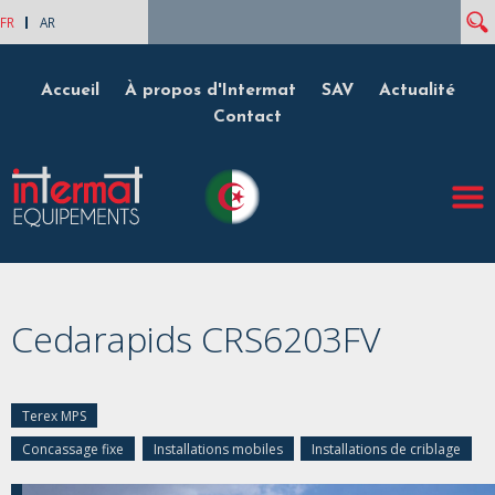
Rech
Formulaire de recherche
FR
AR
Accueil
À propos d'Intermat
SAV
Actualité
Contact
Cedarapids CRS6203FV
Terex MPS
Concassage fixe
Installations mobiles
Installations de criblage