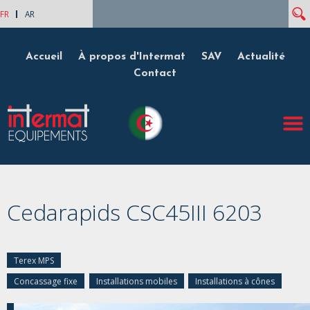
Rech
Formulaire de recherche
FR
AR
Accueil
À propos d'Intermat
SAV
Actualité
Contact
Cedarapids CSC45III 6203
Terex MPS
Concassage fixe
Installations mobiles
Installations à cônes