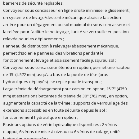
barrières de sécurité repliables ;
Convoyeur sous concasseur en ligne droite minimise le glissement ;
un système de levage/descente mécanique abaisse la section
arrière pour un dégagement au sol maximal du sous-concasseur et
la relève pour faciliter le nettoyage, l'unité se verrouille en position
relevée pour les déplacements ;
Panneau de distribution à relevage/abaissement mécanique,
permet d'isoler le panneau des vibrations pendant le
fonctionnement ; levage et abaissement facile jusqu'au sol ;
Convoyeur sous-concasseur étendu en option, permet une hauteur
de 15' (4 572 mm) jusqu'au bas de la poulie de tête (bras
hydrauliques déployés) ; se replie pour le transport ;
Large trémie de déchargement pour camion en option, 15'7" (4750
mm) et extensions battantes de trémie de 30" (762 mm) , en option,
augmentent la capacité de la trémie ; supports de verrouillage des
extensions accessibles en toute sécurité depuis le sol ;
fonctionnement hydraulique en option ;
Plusieurs options de vérin hydraulique disponibles : 2 vérins
d'appui, 6 vérins de mise à niveau ou 6 vérins de calage, unité
hydraulique encastrée ;