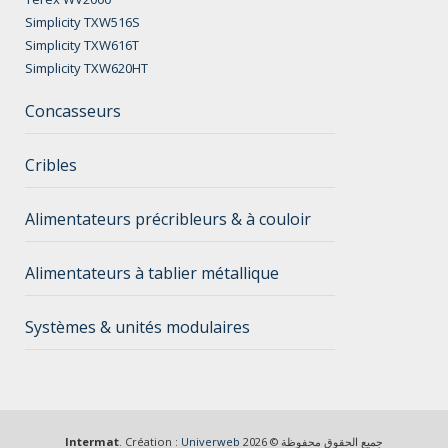
Simplicity TXW516S
Simplicity TXW616T
Simplicity TXW620HT
Concasseurs
Cribles
Alimentateurs précribleurs & à couloir
Alimentateurs à tablier métallique
Systèmes & unités modulaires
جميع الحقوق محفوظة © 2026
Univerweb
. Création :
Intermat