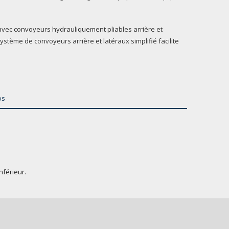
le avec convoyeurs hydrauliquement pliables arrière et
système de convoyeurs arrière et latéraux simplifié facilite
os
nférieur.