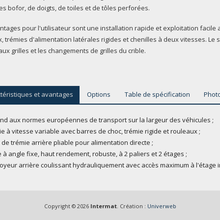
s bofor, de doigts, de toiles et de tôles perforées.
ntages pour l'utilisateur sont une installation rapide et exploitation faci
, trémies d'alimentation latérales rigides et chenilles à deux vitesses. Le 
aux grilles et les changements de grilles du crible.
téristiques et avantages
Options
Table de spécification
Phot
d aux normes européennes de transport sur la largeur des véhicules ;
e à vitesse variable avec barres de choc, trémie rigide et rouleaux ;
 de trémie arrière pliable pour alimentation directe ;
e à angle fixe, haut rendement, robuste, à 2 paliers et 2 étages ;
yeur arrière coulissant hydrauliquement avec accès maximum à l'étage i
Copyright © 2026
Intermat
. Création :
Univerweb