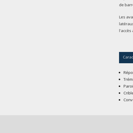
de barre
Les ava
latéraux
l'accès 
Carac
Répon
Trémi
Paroi
Cribl
Convo