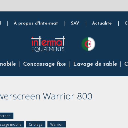
l
À propos d'Intermat
SAV
Actualité
C
mobile
Concassage fixe
Lavage de sable
C
werscreen Warrior 800
screen
ssage mobile
Criblage
Warrior