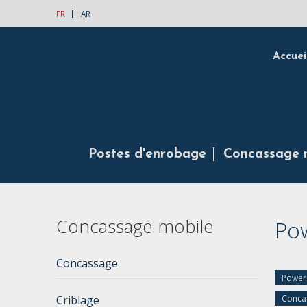
FR
AR
Accuei
Postes d'enrobage
Concassage 
Concassage mobile
Po
Concassage
Power
Conca
Criblage