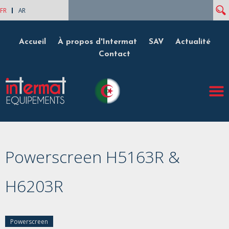
Rech
Formulaire de recherche
FR
AR
Accueil
À propos d'Intermat
SAV
Actualité
Contact
Powerscreen H5163R &
H6203R
Powerscreen