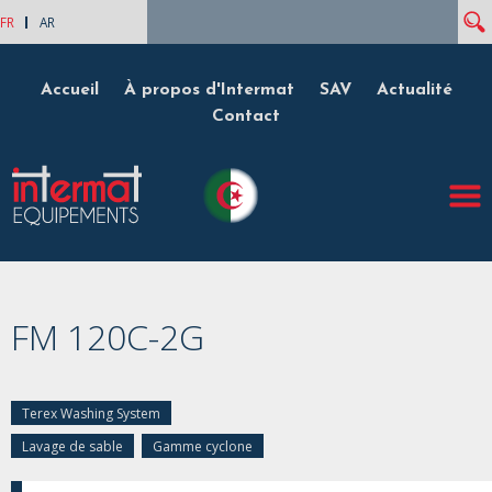
Rech
Formulaire de recherche
FR
AR
Accueil
À propos d'Intermat
SAV
Actualité
Contact
FM 120C-2G
Terex Washing System
Lavage de sable
Gamme cyclone